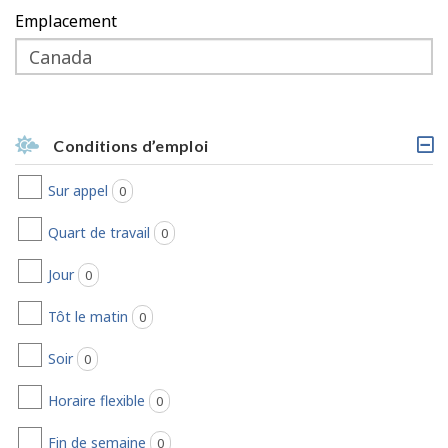
c
o
Emplacement
h
b
e
i
l
Conditions d’emploi
e
T
i
Sur appel
0
offres d’emploi trouvées
t
r
e
Quart de travail
0
offres d’emploi trouvées
c
l
Jour
0
offres d’emploi trouvées
i
q
u
Tôt le matin
0
offres d’emploi trouvées
a
b
Soir
0
offres d’emploi trouvées
l
e
Horaire flexible
,
0
offres d’emploi trouvées
s
é
Fin de semaine
0
offres d’emploi trouvées