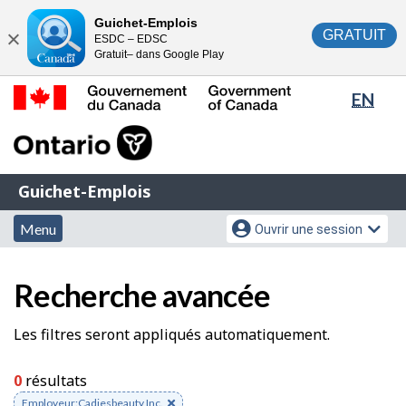
Passer
Passer
Guichet-Emplois
GRATUIT
ESDC – EDSC
au
à
Fermer
Gratuit– dans Google Play
contenu
la
principal
version
Sélec
EN
HTML
de
Gouvernement
simplifiée
la
du
Canada
lang
Guichet-
/
Guichet-Emplois
Emplois
Government
Menu
Menu
of
Menu
Ouvrir une session
et
des
Canada
R
recherche
paramètres
Recherche avancée
e
du
c
compte
F
Les filtres seront appliqués automatiquement.
h
i
0
résultats
e
l
Enlever
Employeur:Cadiesbeauty Inc.