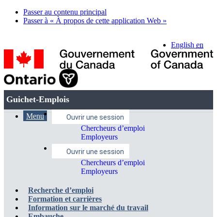
Passer au contenu principal
Passer à « À propos de cette application Web »
Sélection
English
en
de
la
Gouvernement
langue
du
Canada
Guichet-
Guichet-Emplois
/
Emplois
Government
Menu
Menu
Menu
Menu
of
Menu
Ouvrir une session
Canada
des
Chercheurs d’emploi
et
des
de
Employeurs
paramètres
recherche
paramètres
navigation
Ouvrir une session
du
du
principal
Chercheurs d’emploi
compte
compte
Employeurs
Recherche d’emploi
Formation et carrières
Information sur le marché du travail
Embauche