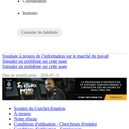
Coordination
Instruire
Consulter les habiletés
sur Habiletés
Sondage à propos de l’information sur le marché du travail
Signaler un problème sur cette page
Détails
Signaler un problème sur cette page
de
Date de modification :
2026-07-21
la
page
Liens
Soutien du Guichet-Emplois
À propos
connexes
Notre réseau
Conditions d'utilisation - Chercheurs d'emploi