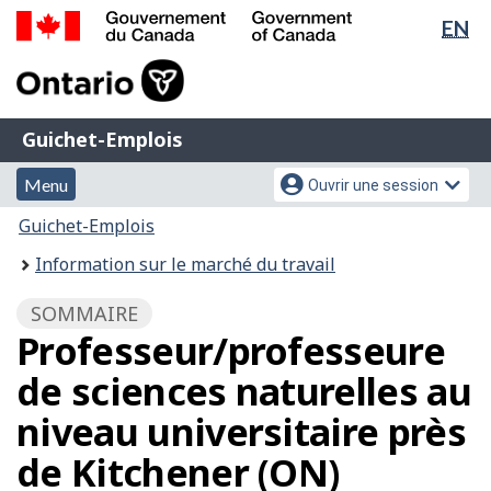
Sél
EN
Passer
Passer
de
au
à
Gouvernement
contenu
la
la
du
principal
version
Canada
lan
HTML
Guichet-
/
Guichet-Emplois
simplifiée
Emplois
Government
Menu
Menu
of
Menu
Ouvrir une session
et
des
Canada
Vous
Guichet-Emplois
recherche
paramètres
êtes
Information sur le marché du travail
du
ici
compte
:
SOMMAIRE
Professeur/professeure
de sciences naturelles au
niveau universitaire près
de Kitchener (ON)