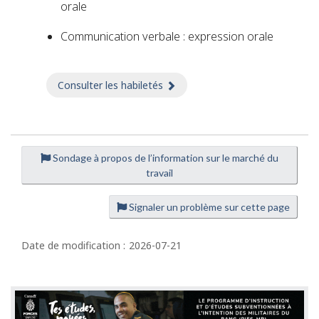
orale
Communication verbale : expression orale
Consulter les habiletés
sur Habiletés
Sondage à propos de l’information sur le marché du
D
travail
é
t
Signaler un problème sur cette page
a
i
Date de modification :
2026-07-21
l
s
d