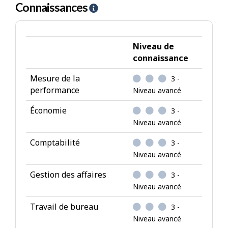
de
Connaissances
A
type
i
investigateur
d
e
Niveau de
-
connaissance
C
Mesure de la
3 -
o
performance
Niveau avancé
n
n
Économie
3 -
a
Niveau avancé
i
Comptabilité
3 -
s
Niveau avancé
s
a
Gestion des affaires
3 -
n
Niveau avancé
c
Travail de bureau
3 -
e
Niveau avancé
s