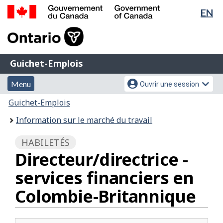
Sél
EN
Passer
Passer
de
au
à
Gouvernement
contenu
la
la
du
principal
version
Canada
lan
HTML
Guichet-
/
Guichet-Emplois
simplifiée
Emplois
Government
Menu
Menu
of
Menu
Ouvrir une session
et
des
Canada
Vous
Guichet-Emplois
recherche
paramètres
êtes
Information sur le marché du travail
du
ici
compte
:
HABILETÉS
Directeur/directrice -
services financiers en
Colombie-Britannique