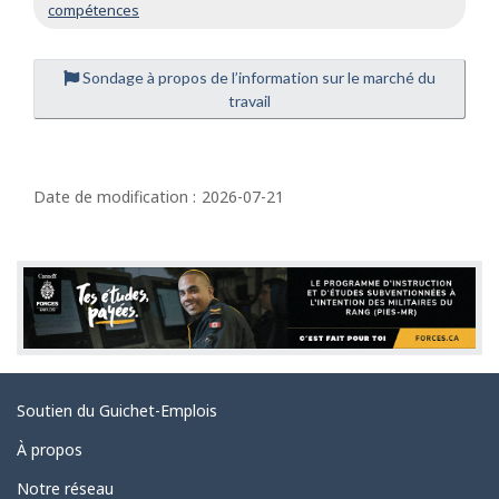
compétences
Sondage à propos de l’information sur le marché du
travail
D
é
Date de modification :
2026-07-21
t
a
i
l
s
d
Liens
Soutien du Guichet-Emplois
e
connexes
l
À propos
a
Notre réseau