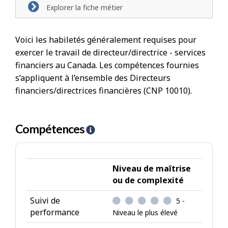
Explorer la fiche métier
Voici les habiletés généralement requises pour
exercer le travail de directeur/directrice - services
financiers au Canada. Les compétences fournies
s’appliquent à l’ensemble des Directeurs
financiers/directrices financières (CNP 10010).
Compétences
A
i
d
e
Niveau de maîtrise
-
ou de complexité
C
Suivi de
5 -
o
performance
Niveau le plus élevé
m