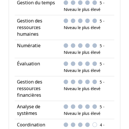
p
Gestion du temps
5 -
é
Niveau le plus élevé
t
Gestion des
5 -
e
ressources
Niveau le plus élevé
n
humaines
c
e
Numératie
5 -
s
Niveau le plus élevé
Évaluation
5 -
Niveau le plus élevé
Gestion des
5 -
ressources
Niveau le plus élevé
financières
Analyse de
5 -
systèmes
Niveau le plus élevé
Coordination
4 -