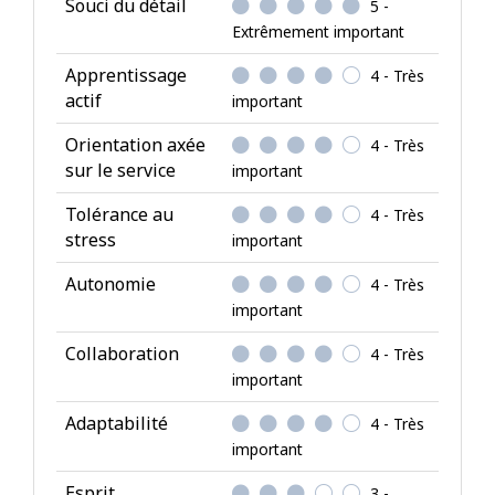
Souci du détail
5 -
b
Extrêmement important
u
t
Apprentissage
4 - Très
s
actif
important
p
Orientation axée
4 - Très
e
sur le service
important
r
s
Tolérance au
4 - Très
o
stress
important
n
Autonomie
4 - Très
n
important
e
l
Collaboration
4 - Très
s
important
Adaptabilité
4 - Très
important
Esprit
3 -